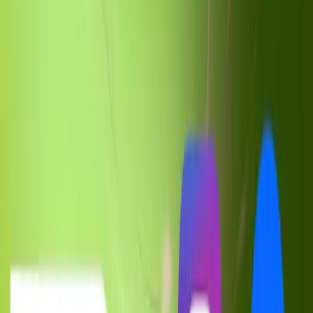
Gel íntimo Suavinex 500ml. Higiene suave y segura para la zona
íntima. Fórmula delicada especialmente diseñada para mamá.
199,00 €
IVA 21% incluido
Agotado
Recibe un aviso cuando este producto vuelva a estar disponible.
Avisarme
Envío en 24-72h
Farmacia autorizada
CN:
167506
•
EAN:
8470001675064
Descripción
Valoraciones
¿Qué es?: Suavinex Gel Íntimo es un producto de higiene
específicamente formulado para la limpieza diaria de la zona íntima
femenina. Se trata de un gel suave que respeta el pH natural de la
piel y las mucosas, proporcionando una limpieza efectiva sin alterar